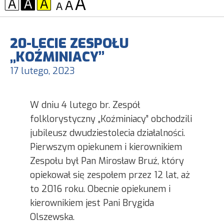
KONTRAST:
CZCIONKA:
20-LECIE ZESPOŁU
„KOŹMINIACY”
17 lutego, 2023
W dniu 4 lutego br. Zespół
folklorystyczny „Koźminiacy” obchodzili
jubileusz dwudziestolecia działalności.
Pierwszym opiekunem i kierownikiem
Zespołu był Pan Mirosław Bruź, który
opiekował się zespołem przez 12 lat, aż
to 2016 roku. Obecnie opiekunem i
kierownikiem jest Pani Brygida
Olszewska.