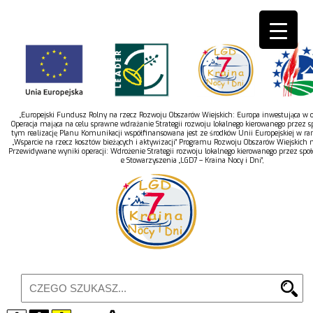
„Europejski Fundusz Rolny na rzecz Rozwoju Obszarów Wiejskich: Europa inwestująca w ob
Operacja mająca na celu sprawne wdrażanie Strategii rozwoju lokalnego kierowanego przez s
tym realizację Planu Komunikacji współfinansowana jest ze środków Unii Europejskiej w r
„Wsparcie na rzecz kosztów bieżących i aktywizacji” Programu Rozwoju Obszarów Wiejskich 
Przewidywane wyniki operacji: Wdrożenie Strategii rozwoju lokalnego kierowanego przez spo
e Stowarzyszenia „LGD7 – Kraina Nocy i Dni”,