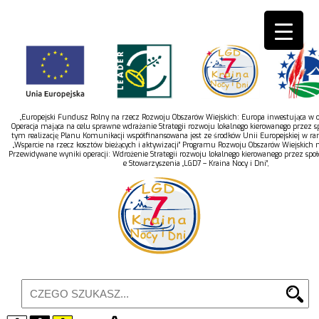
„Europejski Fundusz Rolny na rzecz Rozwoju Obszarów Wiejskich: Europa inwestująca w ob
Operacja mająca na celu sprawne wdrażanie Strategii rozwoju lokalnego kierowanego przez s
tym realizację Planu Komunikacji współfinansowana jest ze środków Unii Europejskiej w r
„Wsparcie na rzecz kosztów bieżących i aktywizacji” Programu Rozwoju Obszarów Wiejskich 
Przewidywane wyniki operacji: Wdrożenie Strategii rozwoju lokalnego kierowanego przez spo
e Stowarzyszenia „LGD7 – Kraina Nocy i Dni”,