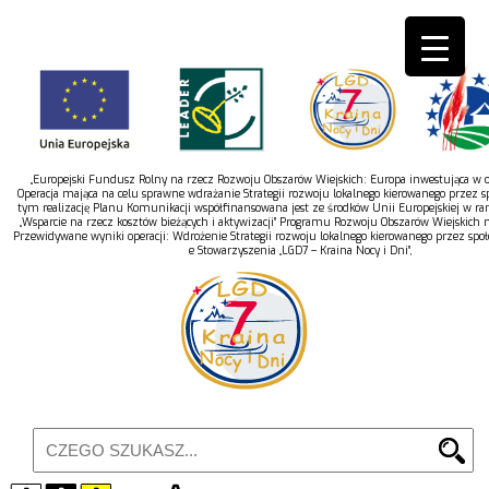
„Europejski Fundusz Rolny na rzecz Rozwoju Obszarów Wiejskich: Europa inwestująca w ob
Operacja mająca na celu sprawne wdrażanie Strategii rozwoju lokalnego kierowanego przez s
tym realizację Planu Komunikacji współfinansowana jest ze środków Unii Europejskiej w r
„Wsparcie na rzecz kosztów bieżących i aktywizacji” Programu Rozwoju Obszarów Wiejskich 
Przewidywane wyniki operacji: Wdrożenie Strategii rozwoju lokalnego kierowanego przez spo
e Stowarzyszenia „LGD7 – Kraina Nocy i Dni”,