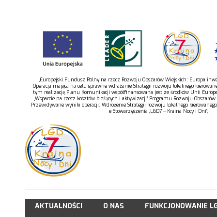
„Europejski Fundusz Rolny na rzecz Rozwoju Obszarów Wiejskich: Europa inwes
Operacja mająca na celu sprawne wdrażanie Strategii rozwoju lokalnego kierowan
tym realizację Planu Komunikacji współfinansowana jest ze środków Unii Europe
„Wsparcie na rzecz kosztów bieżących i aktywizacji” Programu Rozwoju Obszarów
Przewidywane wyniki operacji: Wdrożenie Strategii rozwoju lokalnego kierowaneg
e Stowarzyszenia „LGD7 – Kraina Nocy i Dni”,
AKTUALNOŚCI
O NAS
FUNKCJONOWANIE L