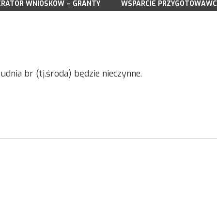
RATOR WNIOSKÓW – GRANTY
DOKUMENTY LSR NA LATA 2023-2027
WSPARCIE PRZYGOTOWAWC
DOKUMENTY 
WNIOSKI DO POBRANIA
WNIOSKI DO 
WSPARCIE PRZYGOTOWAWCZE
A 03.2025
NABORY
NABORY WN
DO POBRANIA
WYNIKI NABORU WNIOSKÓW
WYNIKI NAB
DORADZTWO
DORADZTWO
SPOTKANIA KONSULTACYJNE
SPOTKANIA 
dnia br (tj.środa) będzie nieczynne.
ZREALIZOWANE PROJEKTY GRANTOWE
ZREALIZOWA