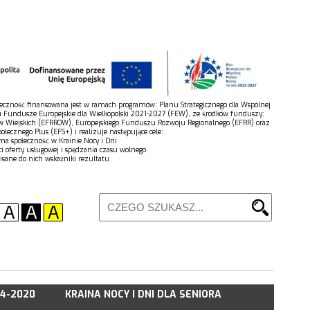
połeczność finansowana jest w ramach programów: Planu Strategicznego dla Wspólnej
u Fundusze Europejskie dla Wielkopolski 2021-2027 (FEW), ze środków funduszy:
w Wiejskich (EFRROW), Europejskiego Funduszu Rozwoju Regionalnego (EFRR) oraz
łecznego Plus (EFS+) i realizuje następujące cele:
wna społeczność w Krainie Nocy i Dni
ci oferty usługowej i spędzania czasu wolnego
isane do nich wskaźniki rezultatu
14-2020
KRAINA NOCY I DNI DLA SENIORA