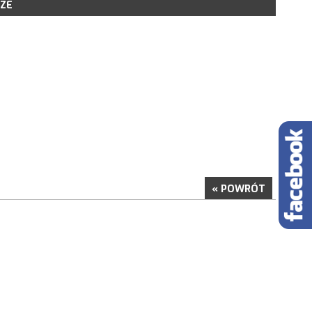
ZE
LSR NA LATA 2014-2020
POBRANIA
IOSKÓW
ORU WNIOSKÓW
KONSULTACYJNE
NE PROJEKTY GRANTOWE
« POWRÓT