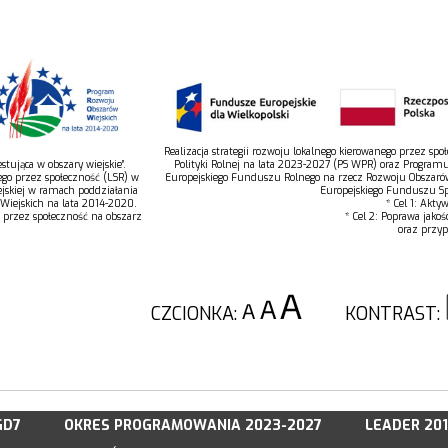
Realizacja strategii rozwoju lokalnego kierowanego przez s
tująca w obszary wiejskie”.
Polityki Rolnej na lata 2023-2027 (PS WPR) oraz Program
ego przez społeczność (LSR) w
Europejskiego Funduszu Rolnego na rzecz Rozwoju Obszaró
jskiej w ramach poddziałania
Europejskiego Funduszu Spo
 Wiejskich na lata 2014-2020.
* Cel 1: Akty
o przez społeczność na obszarz
* Cel 2: Poprawa jakoś
oraz przyp
CZCIONKA:
KONTRAST:
GD7
OKRES PROGRAMOWANIA 2023-2027
LEADER 20