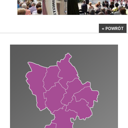
« POWRÓT