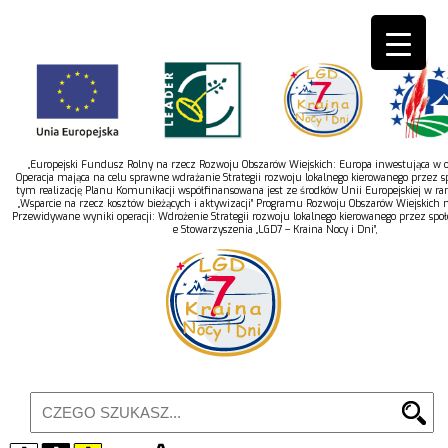
„Europejski Fundusz Rolny na rzecz Rozwoju Obszarów Wiejskich: Europa inwestująca w ob
Operacja mająca na celu sprawne wdrażanie Strategii rozwoju lokalnego kierowanego przez s
tym realizację Planu Komunikacji współfinansowana jest ze środków Unii Europejskiej w r
„Wsparcie na rzecz kosztów bieżących i aktywizacji” Programu Rozwoju Obszarów Wiejskich 
Przewidywane wyniki operacji: Wdrożenie Strategii rozwoju lokalnego kierowanego przez spo
e Stowarzyszenia „LGD7 – Kraina Nocy i Dni”,