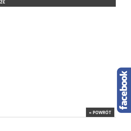
ZE
LSR NA LATA 2014-2020
POBRANIA
IOSKÓW
ORU WNIOSKÓW
KONSULTACYJNE
NE PROJEKTY GRANTOWE
« POWRÓT