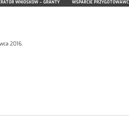
RATOR WNIOSKÓW – GRANTY
DOKUMENTY LSR NA LATA 2023-2027
WSPARCIE PRZYGOTOWAWC
DOKUMENTY 
WNIOSKI DO POBRANIA
WNIOSKI DO 
WSPARCIE PRZYGOTOWAWCZE
A 03.2025
NABORY
NABORY WN
DO POBRANIA
WYNIKI NABORU WNIOSKÓW
WYNIKI NAB
DORADZTWO
DORADZTWO
SPOTKANIA KONSULTACYJNE
SPOTKANIA 
rwca 2016.
ZREALIZOWANE PROJEKTY GRANTOWE
ZREALIZOWA