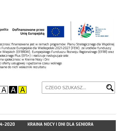
połeczność finansowana jest w ramach programów: Planu Strategicznego dla Wspólnej
u Fundusze Europejskie dla Wielkopolski 2021-2027 (FEW), ze środków funduszy:
w Wiejskich (EFRROW), Europejskiego Funduszu Rozwoju Regionalnego (EFRR) oraz
łecznego Plus (EFS+) i realizuje następujące cele:
wna społeczność w Krainie Nocy i Dni
ci oferty usługowej i spędzania czasu wolnego
isane do nich wskaźniki rezultatu
14-2020
KRAINA NOCY I DNI DLA SENIORA