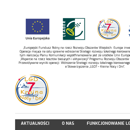
„Europejski Fundusz Rolny na rzecz Rozwoju Obszarów Wiejskich: Europa inwes
Operacja mająca na celu sprawne wdrażanie Strategii rozwoju lokalnego kierowan
tym realizację Planu Komunikacji współfinansowana jest ze środków Unii Europe
„Wsparcie na rzecz kosztów bieżących i aktywizacji” Programu Rozwoju Obszarów
Przewidywane wyniki operacji: Wdrożenie Strategii rozwoju lokalnego kierowaneg
e Stowarzyszenia „LGD7 – Kraina Nocy i Dni”,
AKTUALNOŚCI
O NAS
FUNKCJONOWANIE L