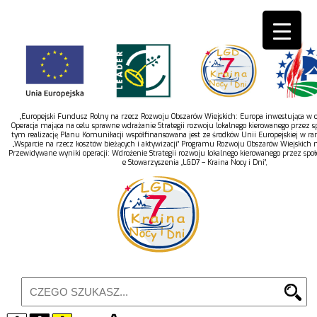
„Europejski Fundusz Rolny na rzecz Rozwoju Obszarów Wiejskich: Europa inwestująca w ob
Operacja mająca na celu sprawne wdrażanie Strategii rozwoju lokalnego kierowanego przez s
tym realizację Planu Komunikacji współfinansowana jest ze środków Unii Europejskiej w r
„Wsparcie na rzecz kosztów bieżących i aktywizacji” Programu Rozwoju Obszarów Wiejskich 
Przewidywane wyniki operacji: Wdrożenie Strategii rozwoju lokalnego kierowanego przez spo
e Stowarzyszenia „LGD7 – Kraina Nocy i Dni”,