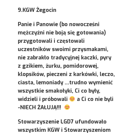
9.KGW Żegocin
Panie i Panowie (bo nowocześni
mężczyźni nie boją się gotowania)
przygotowali i częstowali
uczestników swoimi przysmakami,
nie zabrakło tradycyjnej kaczki, pyry
z gzikiem, żurku, pomidorowej,
klopsików, pieczeni z karkówki, leczo,
ciasta, lemoniady …trudno wymienić
wszystkie smakołyki, Ci co były,
widzieli i próbowali
a Ci co nie byli
-NIECH ŻAŁUJĄ!!!
Stowarzyszenie LGD7 ufundowało
wszystkim KGW i Stowarzyszeniom