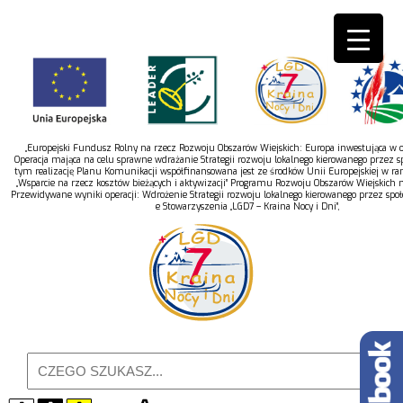
„Europejski Fundusz Rolny na rzecz Rozwoju Obszarów Wiejskich: Europa inwestująca w ob
Operacja mająca na celu sprawne wdrażanie Strategii rozwoju lokalnego kierowanego przez s
tym realizację Planu Komunikacji współfinansowana jest ze środków Unii Europejskiej w r
„Wsparcie na rzecz kosztów bieżących i aktywizacji” Programu Rozwoju Obszarów Wiejskich 
Przewidywane wyniki operacji: Wdrożenie Strategii rozwoju lokalnego kierowanego przez spo
e Stowarzyszenia „LGD7 – Kraina Nocy i Dni”,