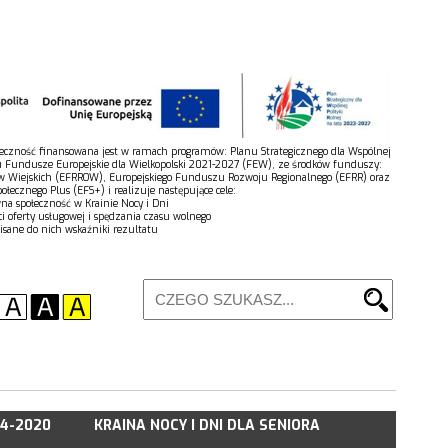
połeczność finansowana jest w ramach programów: Planu Strategicznego dla Wspólnej
u Fundusze Europejskie dla Wielkopolski 2021-2027 (FEW), ze środków funduszy:
w Wiejskich (EFRROW), Europejskiego Funduszu Rozwoju Regionalnego (EFRR) oraz
łecznego Plus (EFS+) i realizuje następujące cele:
wna społeczność w Krainie Nocy i Dni
ci oferty usługowej i spędzania czasu wolnego
isane do nich wskaźniki rezultatu
14-2020
KRAINA NOCY I DNI DLA SENIORA