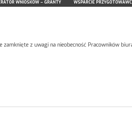
RATOR WNIOSKÓW – GRANTY
DOKUMENTY LSR NA LATA 2023-2027
WSPARCIE PRZYGOTOWAWC
DOKUMENTY 
WNIOSKI DO POBRANIA
WNIOSKI DO 
WSPARCIE PRZYGOTOWAWCZE
A 03.2025
NABORY
NABORY WN
DO POBRANIA
WYNIKI NABORU WNIOSKÓW
WYNIKI NAB
DORADZTWO
DORADZTWO
SPOTKANIA KONSULTACYJNE
SPOTKANIA 
e zamknięte z uwagi na nieobecność Pracowników biura 
ZREALIZOWANE PROJEKTY GRANTOWE
ZREALIZOWA