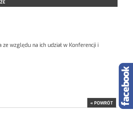
ZE
LSR NA LATA 2014-2020
POBRANIA
IOSKÓW
ORU WNIOSKÓW
KONSULTACYJNE
ze względu na ich udział w Konferencji i
NE PROJEKTY GRANTOWE
« POWRÓT