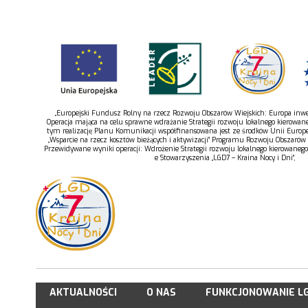
„Europejski Fundusz Rolny na rzecz Rozwoju Obszarów Wiejskich: Europa inwes
Operacja mająca na celu sprawne wdrażanie Strategii rozwoju lokalnego kierowan
tym realizację Planu Komunikacji współfinansowana jest ze środków Unii Europe
„Wsparcie na rzecz kosztów bieżących i aktywizacji” Programu Rozwoju Obszarów
Przewidywane wyniki operacji: Wdrożenie Strategii rozwoju lokalnego kierowaneg
e Stowarzyszenia „LGD7 – Kraina Nocy i Dni”,
AKTUALNOŚCI
O NAS
FUNKCJONOWANIE L