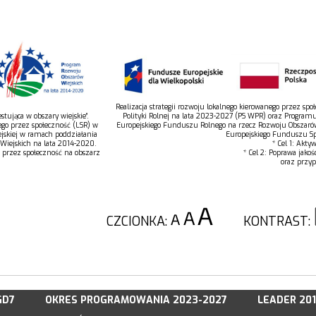
Realizacja strategii rozwoju lokalnego kierowanego przez s
tująca w obszary wiejskie”.
Polityki Rolnej na lata 2023-2027 (PS WPR) oraz Program
ego przez społeczność (LSR) w
Europejskiego Funduszu Rolnego na rzecz Rozwoju Obszaró
jskiej w ramach poddziałania
Europejskiego Funduszu Spo
 Wiejskich na lata 2014-2020.
* Cel 1: Akty
o przez społeczność na obszarz
* Cel 2: Poprawa jakoś
oraz przyp
CZCIONKA:
KONTRAST:
GD7
OKRES PROGRAMOWANIA 2023-2027
LEADER 20