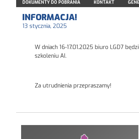
DOKUMENTY DO POBRANIA
LGD7
2009
KONTAKT
GENE
WŁADZE STOWARZYSZENIA
2010
STATUT STOWARZYSZENIA
INFORMACJA!
LISTA CZŁONKÓW LGD7 AKTUALIZACJ
2011
DEKLARACJA CZŁONKOWSKA
13 stycznia, 2025
REGULAMIN ZARZĄDU
2012
ANKIETA MONITORUJĄCA
REGULAMIN RADY
2013
ANKIETA EWALUACYJNA
RODO I PLIKI COOKIES
2014
DEKLARACJA NGO
W dniach 16-17.01.2025 biuro LGD7 będzi
2015
LOGO DO POBRANIA
szkoleniu AI.
SPRAWOZDAWCZOŚĆ
KONKURSY I WARSZTATY
KSIĘGA WIZUALIZACJI
ARCHIWUM
Za utrudnienia przepraszamy!