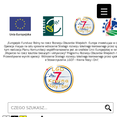
„Europejski Fundusz Rolny na rzecz Rozwoju Obszarów Wiejskich: Europa inwestująca w ob
Operacja mająca na celu sprawne wdrażanie Strategii rozwoju lokalnego kierowanego przez s
tym realizację Planu Komunikacji współfinansowana jest ze środków Unii Europejskiej w r
„Wsparcie na rzecz kosztów bieżących i aktywizacji” Programu Rozwoju Obszarów Wiejskich 
Przewidywane wyniki operacji: Wdrożenie Strategii rozwoju lokalnego kierowanego przez spo
e Stowarzyszenia „LGD7 – Kraina Nocy i Dni”,