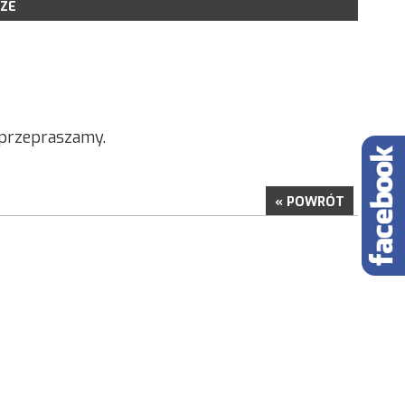
ZE
LSR NA LATA 2014-2020
POBRANIA
IOSKÓW
ORU WNIOSKÓW
KONSULTACYJNE
a przepraszamy.
NE PROJEKTY GRANTOWE
« POWRÓT