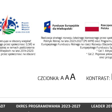
Realizacja strategii rozwoju lokalnego kierowanego przez s
tująca w obszary wiejskie”.
Polityki Rolnej na lata 2023-2027 (PS WPR) oraz Program
ego przez społeczność (LSR) w
Europejskiego Funduszu Rolnego na rzecz Rozwoju Obszaró
jskiej w ramach poddziałania
Europejskiego Funduszu Spo
 Wiejskich na lata 2014-2020.
* Cel 1: Akty
o przez społeczność na obszarz
* Cel 2: Poprawa jakoś
oraz przyp
CZCIONKA:
KONTRAST:
GD7
OKRES PROGRAMOWANIA 2023-2027
LEADER 20