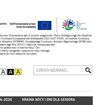
połeczność finansowana jest w ramach programów: Planu Strategicznego dla Wspólnej
u Fundusze Europejskie dla Wielkopolski 2021-2027 (FEW), ze środków funduszy:
w Wiejskich (EFRROW), Europejskiego Funduszu Rozwoju Regionalnego (EFRR) oraz
łecznego Plus (EFS+) i realizuje następujące cele:
wna społeczność w Krainie Nocy i Dni
ci oferty usługowej i spędzania czasu wolnego
isane do nich wskaźniki rezultatu
14-2020
KRAINA NOCY I DNI DLA SENIORA