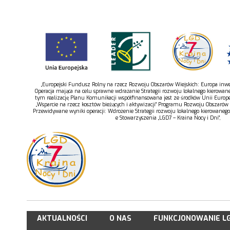
„Europejski Fundusz Rolny na rzecz Rozwoju Obszarów Wiejskich: Europa inwes
Operacja mająca na celu sprawne wdrażanie Strategii rozwoju lokalnego kierowan
tym realizację Planu Komunikacji współfinansowana jest ze środków Unii Europe
„Wsparcie na rzecz kosztów bieżących i aktywizacji” Programu Rozwoju Obszarów
Przewidywane wyniki operacji: Wdrożenie Strategii rozwoju lokalnego kierowaneg
e Stowarzyszenia „LGD7 – Kraina Nocy i Dni”,
AKTUALNOŚCI
O NAS
FUNKCJONOWANIE L