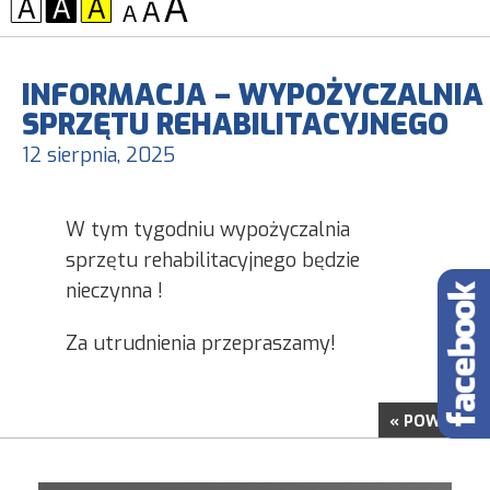
KONTRAST:
CZCIONKA:
INFORMACJA – WYPOŻYCZALNIA
SPRZĘTU REHABILITACYJNEGO
12 sierpnia, 2025
W tym tygodniu wypożyczalnia
sprzętu rehabilitacyjnego będzie
nieczynna !
Za utrudnienia przepraszamy!
« POWRÓT