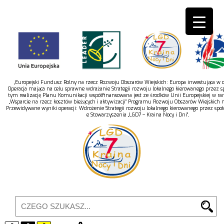
„Europejski Fundusz Rolny na rzecz Rozwoju Obszarów Wiejskich: Europa inwestująca w ob
Operacja mająca na celu sprawne wdrażanie Strategii rozwoju lokalnego kierowanego przez s
tym realizację Planu Komunikacji współfinansowana jest ze środków Unii Europejskiej w r
„Wsparcie na rzecz kosztów bieżących i aktywizacji” Programu Rozwoju Obszarów Wiejskich 
Przewidywane wyniki operacji: Wdrożenie Strategii rozwoju lokalnego kierowanego przez spo
e Stowarzyszenia „LGD7 – Kraina Nocy i Dni”,