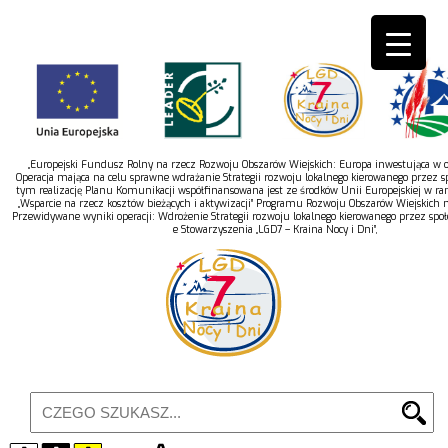
„Europejski Fundusz Rolny na rzecz Rozwoju Obszarów Wiejskich: Europa inwestująca w ob
Operacja mająca na celu sprawne wdrażanie Strategii rozwoju lokalnego kierowanego przez s
tym realizację Planu Komunikacji współfinansowana jest ze środków Unii Europejskiej w r
„Wsparcie na rzecz kosztów bieżących i aktywizacji” Programu Rozwoju Obszarów Wiejskich 
Przewidywane wyniki operacji: Wdrożenie Strategii rozwoju lokalnego kierowanego przez spo
e Stowarzyszenia „LGD7 – Kraina Nocy i Dni”,