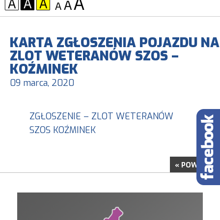
KONTRAST:
CZCIONKA:
KARTA ZGŁOSZENIA POJAZDU NA
ZLOT WETERANÓW SZOS –
KOŹMINEK
09 marca, 2020
ZGŁOSZENIE – ZLOT WETERANÓW
SZOS KOŹMINEK
« POWRÓT