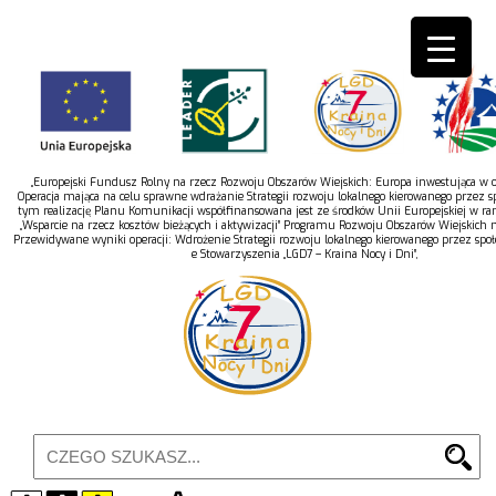
„Europejski Fundusz Rolny na rzecz Rozwoju Obszarów Wiejskich: Europa inwestująca w ob
Operacja mająca na celu sprawne wdrażanie Strategii rozwoju lokalnego kierowanego przez s
tym realizację Planu Komunikacji współfinansowana jest ze środków Unii Europejskiej w r
„Wsparcie na rzecz kosztów bieżących i aktywizacji” Programu Rozwoju Obszarów Wiejskich 
Przewidywane wyniki operacji: Wdrożenie Strategii rozwoju lokalnego kierowanego przez spo
e Stowarzyszenia „LGD7 – Kraina Nocy i Dni”,