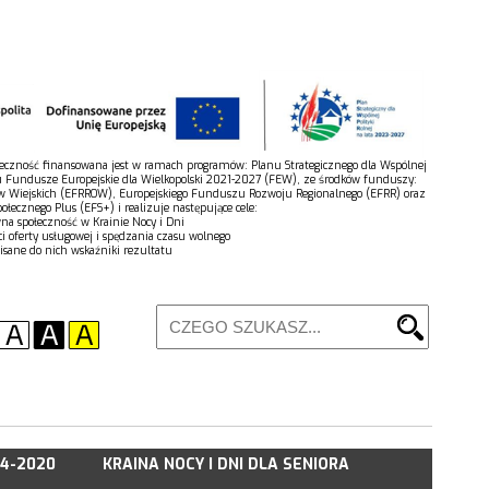
połeczność finansowana jest w ramach programów: Planu Strategicznego dla Wspólnej
u Fundusze Europejskie dla Wielkopolski 2021-2027 (FEW), ze środków funduszy:
w Wiejskich (EFRROW), Europejskiego Funduszu Rozwoju Regionalnego (EFRR) oraz
łecznego Plus (EFS+) i realizuje następujące cele:
wna społeczność w Krainie Nocy i Dni
ci oferty usługowej i spędzania czasu wolnego
isane do nich wskaźniki rezultatu
14-2020
KRAINA NOCY I DNI DLA SENIORA