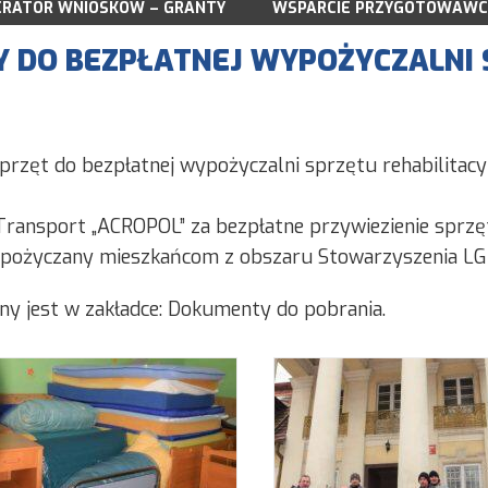
RATOR WNIOSKÓW – GRANTY
DOKUMENTY LSR NA LATA 2023-2027
WSPARCIE PRZYGOTOWAWC
DOKUMENTY 
WNIOSKI DO POBRANIA
WNIOSKI DO 
WSPARCIE PRZYGOTOWAWCZE
Y DO BEZPŁATNEJ WYPOŻYCZALNI 
A 03.2025
NABORY
NABORY WN
DO POBRANIA
WYNIKI NABORU WNIOSKÓW
WYNIKI NAB
DORADZTWO
DORADZTWO
SPOTKANIA KONSULTACYJNE
SPOTKANIA 
 sprzęt do bezpłatnej wypożyczalni sprzętu rehabilitac
ZREALIZOWANE PROJEKTY GRANTOWE
ZREALIZOWA
 Transport „ACROPOL” za bezpłatne przywiezienie sprzę
wypożyczany mieszkańcom z obszaru Stowarzyszenia LG
y jest w zakładce: Dokumenty do pobrania.