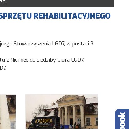
ZE
LSR NA LATA 2014-2020
POBRANIA
SPRZĘTU REHABILITACYJNEGO
IOSKÓW
ORU WNIOSKÓW
KONSULTACYJNE
yjnego Stowarzyszenia LGD7, w postaci 3
NE PROJEKTY GRANTOWE
tu z Niemiec do siedziby biura LGD7.
D7.