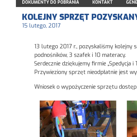
DOKUMENTY DO POBRANIA
LGD7
2009
KONTAKT
GENE
WŁADZE STOWARZYSZENIA
2010
STATUT STOWARZYSZENIA
KOLEJNY SPRZĘT POZYSKAN
LISTA CZŁONKÓW LGD7 AKTUALIZACJ
2011
DEKLARACJA CZŁONKOWSKA
15 lutego, 2017
REGULAMIN ZARZĄDU
2012
ANKIETA MONITORUJĄCA
REGULAMIN RADY
2013
ANKIETA EWALUACYJNA
RODO I PLIKI COOKIES
2014
DEKLARACJA NGO
13 lutego 2017 r., pozyskaliśmy kolejny
2015
LOGO DO POBRANIA
podnośników, 3 szafek i 10 materacy.
SPRAWOZDAWCZOŚĆ
KONKURSY I WARSZTATY
Serdecznie dziękujemy firmie „Spedycja i
KSIĘGA WIZUALIZACJI
Przywieziony sprzęt nieodpłatnie jest 
ARCHIWUM
Wniosek o wypożyczenie sprzętu dostępn