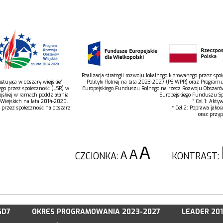
Realizacja strategii rozwoju lokalnego kierowanego przez s
tująca w obszary wiejskie”.
Polityki Rolnej na lata 2023-2027 (PS WPR) oraz Program
ego przez społeczność (LSR) w
Europejskiego Funduszu Rolnego na rzecz Rozwoju Obszaró
jskiej w ramach poddziałania
Europejskiego Funduszu Spo
 Wiejskich na lata 2014-2020.
* Cel 1: Akty
o przez społeczność na obszarz
* Cel 2: Poprawa jakoś
oraz przyp
CZCIONKA:
KONTRAST:
GD7
OKRES PROGRAMOWANIA 2023-2027
LEADER 20