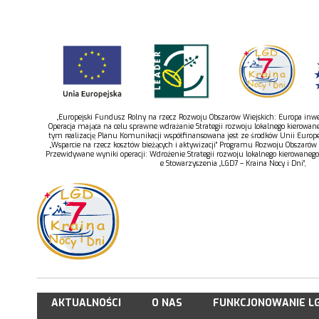
„Europejski Fundusz Rolny na rzecz Rozwoju Obszarów Wiejskich: Europa inwes
Operacja mająca na celu sprawne wdrażanie Strategii rozwoju lokalnego kierowan
tym realizację Planu Komunikacji współfinansowana jest ze środków Unii Europe
„Wsparcie na rzecz kosztów bieżących i aktywizacji” Programu Rozwoju Obszarów
Przewidywane wyniki operacji: Wdrożenie Strategii rozwoju lokalnego kierowaneg
e Stowarzyszenia „LGD7 – Kraina Nocy i Dni”,
AKTUALNOŚCI
O NAS
FUNKCJONOWANIE L