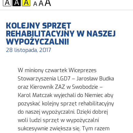
KONTRAST:
CZCIONKA:
KOLEJNY SPRZĘT
REHABILITACYJNY W NASZEJ
WYPOŻYCZALNI!
28 listopada, 2017
W miniony czwartek Wiceprezes
Stowarzyszenia LGD7 – Jarosław Budka
oraz Kierownik ZAZ w Swobodzie –
Karol Matczak wyjechali do Niemiec aby
pozyskać kolejny sprzęt rehabilitacyjny
do naszej wypożyczalni. Dzięki dobrej
woli ludzi sprzęt w wypożyczalni
sukcesywnie zwiększa się. Tym razem