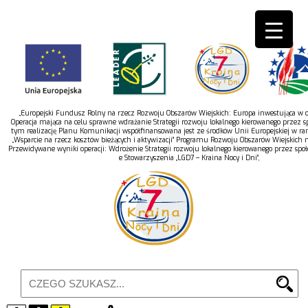
„Europejski Fundusz Rolny na rzecz Rozwoju Obszarów Wiejskich: Europa inwestująca w ob
Operacja mająca na celu sprawne wdrażanie Strategii rozwoju lokalnego kierowanego przez s
tym realizację Planu Komunikacji współfinansowana jest ze środków Unii Europejskiej w r
„Wsparcie na rzecz kosztów bieżących i aktywizacji” Programu Rozwoju Obszarów Wiejskich 
Przewidywane wyniki operacji: Wdrożenie Strategii rozwoju lokalnego kierowanego przez spo
e Stowarzyszenia „LGD7 – Kraina Nocy i Dni”,