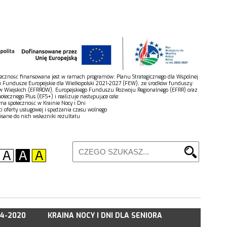
połeczność finansowana jest w ramach programów: Planu Strategicznego dla Wspólnej
u Fundusze Europejskie dla Wielkopolski 2021-2027 (FEW), ze środków funduszy:
w Wiejskich (EFRROW), Europejskiego Funduszu Rozwoju Regionalnego (EFRR) oraz
łecznego Plus (EFS+) i realizuje następujące cele:
wna społeczność w Krainie Nocy i Dni
ci oferty usługowej i spędzania czasu wolnego
isane do nich wskaźniki rezultatu
14-2020
KRAINA NOCY I DNI DLA SENIORA