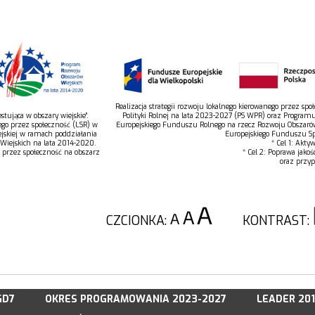
Realizacja strategii rozwoju lokalnego kierowanego przez s
tująca w obszary wiejskie”.
Polityki Rolnej na lata 2023-2027 (PS WPR) oraz Program
ego przez społeczność (LSR) w
Europejskiego Funduszu Rolnego na rzecz Rozwoju Obszaró
jskiej w ramach poddziałania
Europejskiego Funduszu Spo
 Wiejskich na lata 2014-2020.
* Cel 1: Akty
o przez społeczność na obszarz
* Cel 2: Poprawa jakoś
oraz przyp
CZCIONKA:
KONTRAST:
GD7
OKRES PROGRAMOWANIA 2023-2027
LEADER 20