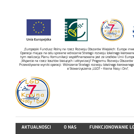
„Europejski Fundusz Rolny na rzecz Rozwoju Obszarów Wiejskich: Europa inwes
Operacja mająca na celu sprawne wdrażanie Strategii rozwoju lokalnego kierowan
tym realizację Planu Komunikacji współfinansowana jest ze środków Unii Europe
„Wsparcie na rzecz kosztów bieżących i aktywizacji” Programu Rozwoju Obszarów
Przewidywane wyniki operacji: Wdrożenie Strategii rozwoju lokalnego kierowaneg
e Stowarzyszenia „LGD7 – Kraina Nocy i Dni”,
AKTUALNOŚCI
O NAS
FUNKCJONOWANIE L