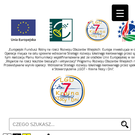
„Europejski Fundusz Rolny na rzecz Rozwoju Obszarów Wiejskich: Europa inwestująca w ob
Operacja mająca na celu sprawne wdrażanie Strategii rozwoju lokalnego kierowanego przez s
tym realizację Planu Komunikacji współfinansowana jest ze środków Unii Europejskiej w r
„Wsparcie na rzecz kosztów bieżących i aktywizacji” Programu Rozwoju Obszarów Wiejskich 
Przewidywane wyniki operacji: Wdrożenie Strategii rozwoju lokalnego kierowanego przez spo
e Stowarzyszenia „LGD7 – Kraina Nocy i Dni”,