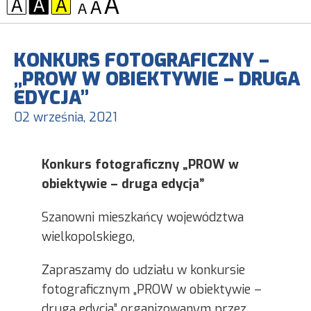
KONTRAST:
CZCIONKA:
KONKURS FOTOGRAFICZNY –
„PROW W OBIEKTYWIE – DRUGA
EDYCJA”
02 września, 2021
Konkurs fotograficzny „PROW w
obiektywie – druga edycja”
Szanowni mieszkańcy województwa
wielkopolskiego,
Zapraszamy do udziału w konkursie
fotograficznym „PROW w obiektywie –
druga edycja” organizowanym przez