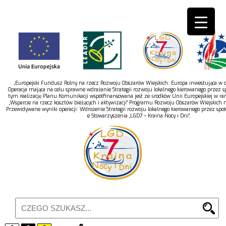
„Europejski Fundusz Rolny na rzecz Rozwoju Obszarów Wiejskich: Europa inwestująca w ob
Operacja mająca na celu sprawne wdrażanie Strategii rozwoju lokalnego kierowanego przez s
tym realizację Planu Komunikacji współfinansowana jest ze środków Unii Europejskiej w r
„Wsparcie na rzecz kosztów bieżących i aktywizacji” Programu Rozwoju Obszarów Wiejskich 
Przewidywane wyniki operacji: Wdrożenie Strategii rozwoju lokalnego kierowanego przez spo
e Stowarzyszenia „LGD7 – Kraina Nocy i Dni”,