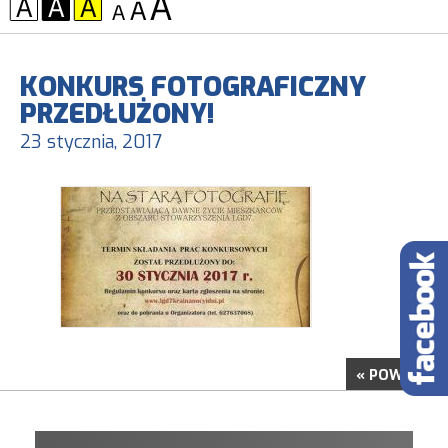
KONTRAST:
CZCIONKA:
KONKURS FOTOGRAFICZNY
PRZEDŁUŻONY!
23 stycznia, 2017
« POWRÓT