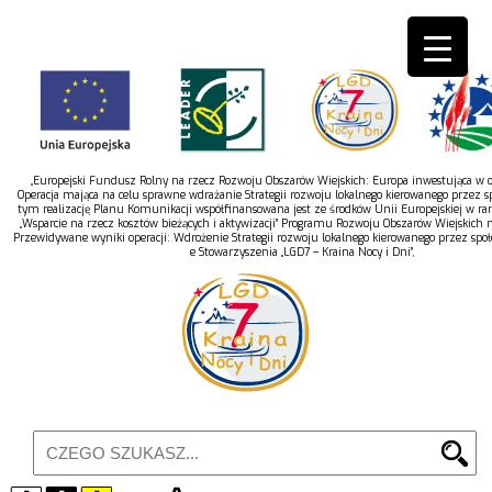
„Europejski Fundusz Rolny na rzecz Rozwoju Obszarów Wiejskich: Europa inwestująca w ob
Operacja mająca na celu sprawne wdrażanie Strategii rozwoju lokalnego kierowanego przez s
tym realizację Planu Komunikacji współfinansowana jest ze środków Unii Europejskiej w r
„Wsparcie na rzecz kosztów bieżących i aktywizacji” Programu Rozwoju Obszarów Wiejskich 
Przewidywane wyniki operacji: Wdrożenie Strategii rozwoju lokalnego kierowanego przez spo
e Stowarzyszenia „LGD7 – Kraina Nocy i Dni”,