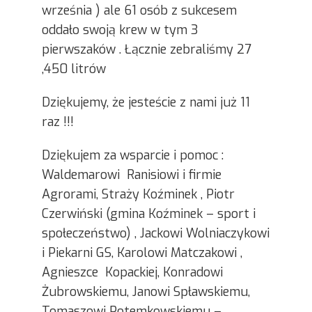
września ) ale 61 osób z sukcesem
oddało swoją krew w tym 3
pierwszaków . Łącznie zebraliśmy 27
,450 litrów
Dziękujemy, że jesteście z nami już 11
raz !!!
Dziękujem za wsparcie i pomoc :
Waldemarowi Ranisiowi i firmie
Agrorami, Straży Koźminek , Piotr
Czerwiński (gmina Koźminek – sport i
społeczeństwo) , Jackowi Wolniaczykowi
i Piekarni GS, Karolowi Matczakowi ,
Agnieszce Kopackiej, Konradowi
Żubrowskiemu, Janowi Spławskiemu,
Tomaszowi Potemkowskiemu –