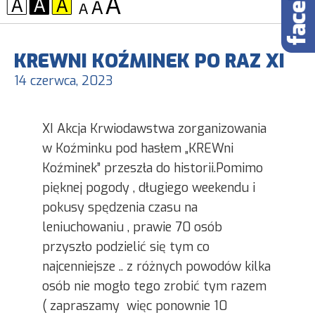
KONTRAST:
CZCIONKA:
KREWNI KOŹMINEK PO RAZ XI
14 czerwca, 2023
XI Akcja Krwiodawstwa zorganizowania
w Koźminku pod hasłem „KREWni
Koźminek” przeszła do historii.Pomimo
pięknej pogody , długiego weekendu i
pokusy spędzenia czasu na
leniuchowaniu , prawie 70 osób
przyszło podzielić się tym co
najcenniejsze .. z różnych powodów kilka
osób nie mogło tego zrobić tym razem
( zapraszamy więc ponownie 10