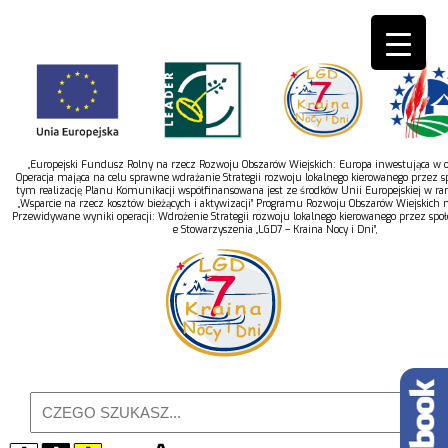
„Europejski Fundusz Rolny na rzecz Rozwoju Obszarów Wiejskich: Europa inwestująca w ob
Operacja mająca na celu sprawne wdrażanie Strategii rozwoju lokalnego kierowanego przez s
tym realizację Planu Komunikacji współfinansowana jest ze środków Unii Europejskiej w r
„Wsparcie na rzecz kosztów bieżących i aktywizacji” Programu Rozwoju Obszarów Wiejskich 
Przewidywane wyniki operacji: Wdrożenie Strategii rozwoju lokalnego kierowanego przez spo
e Stowarzyszenia „LGD7 – Kraina Nocy i Dni”,