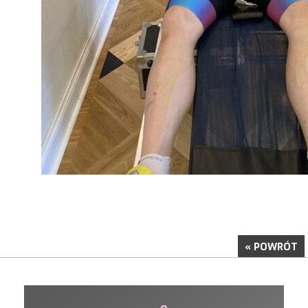
« POWRÓT