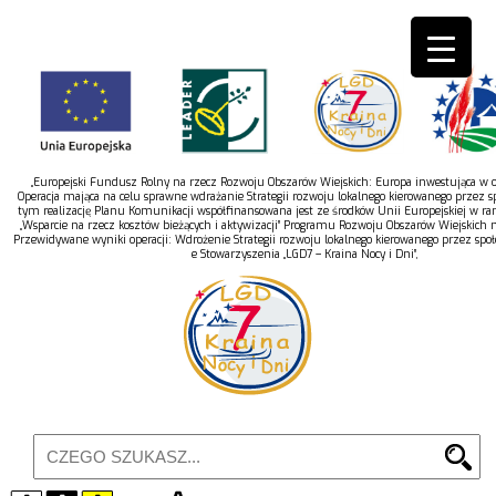
„Europejski Fundusz Rolny na rzecz Rozwoju Obszarów Wiejskich: Europa inwestująca w ob
Operacja mająca na celu sprawne wdrażanie Strategii rozwoju lokalnego kierowanego przez s
tym realizację Planu Komunikacji współfinansowana jest ze środków Unii Europejskiej w r
„Wsparcie na rzecz kosztów bieżących i aktywizacji” Programu Rozwoju Obszarów Wiejskich 
Przewidywane wyniki operacji: Wdrożenie Strategii rozwoju lokalnego kierowanego przez spo
e Stowarzyszenia „LGD7 – Kraina Nocy i Dni”,