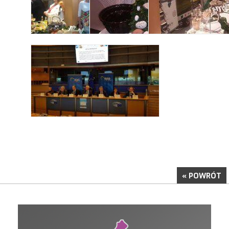
« POWRÓT