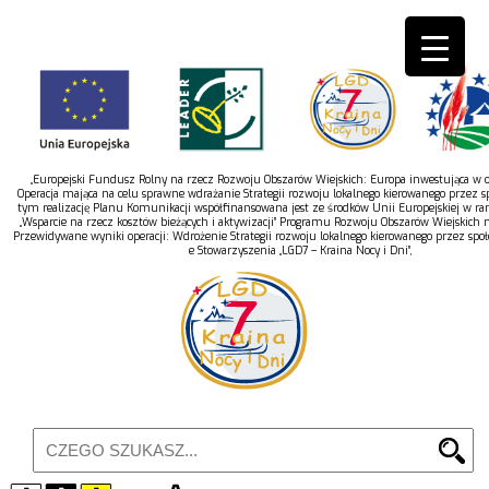
„Europejski Fundusz Rolny na rzecz Rozwoju Obszarów Wiejskich: Europa inwestująca w ob
Operacja mająca na celu sprawne wdrażanie Strategii rozwoju lokalnego kierowanego przez s
tym realizację Planu Komunikacji współfinansowana jest ze środków Unii Europejskiej w r
„Wsparcie na rzecz kosztów bieżących i aktywizacji” Programu Rozwoju Obszarów Wiejskich 
Przewidywane wyniki operacji: Wdrożenie Strategii rozwoju lokalnego kierowanego przez spo
e Stowarzyszenia „LGD7 – Kraina Nocy i Dni”,