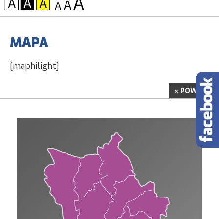
KONTRAST:
CZCIONKA:
MAPA
[maphilight]
« POWRÓT