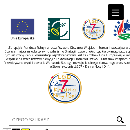
„Europejski Fundusz Rolny na rzecz Rozwoju Obszarów Wiejskich: Europa inwestująca w ob
Operacja mająca na celu sprawne wdrażanie Strategii rozwoju lokalnego kierowanego przez s
tym realizację Planu Komunikacji współfinansowana jest ze środków Unii Europejskiej w r
„Wsparcie na rzecz kosztów bieżących i aktywizacji” Programu Rozwoju Obszarów Wiejskich 
Przewidywane wyniki operacji: Wdrożenie Strategii rozwoju lokalnego kierowanego przez spo
e Stowarzyszenia „LGD7 – Kraina Nocy i Dni”,