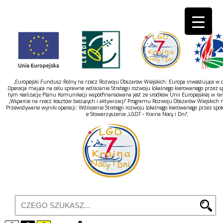
„Europejski Fundusz Rolny na rzecz Rozwoju Obszarów Wiejskich: Europa inwestująca w ob
Operacja mająca na celu sprawne wdrażanie Strategii rozwoju lokalnego kierowanego przez s
tym realizację Planu Komunikacji współfinansowana jest ze środków Unii Europejskiej w r
„Wsparcie na rzecz kosztów bieżących i aktywizacji” Programu Rozwoju Obszarów Wiejskich 
Przewidywane wyniki operacji: Wdrożenie Strategii rozwoju lokalnego kierowanego przez spo
e Stowarzyszenia „LGD7 – Kraina Nocy i Dni”,