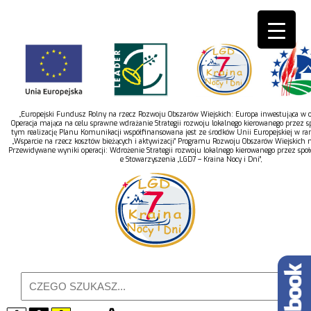
„Europejski Fundusz Rolny na rzecz Rozwoju Obszarów Wiejskich: Europa inwestująca w ob
Operacja mająca na celu sprawne wdrażanie Strategii rozwoju lokalnego kierowanego przez s
tym realizację Planu Komunikacji współfinansowana jest ze środków Unii Europejskiej w r
„Wsparcie na rzecz kosztów bieżących i aktywizacji” Programu Rozwoju Obszarów Wiejskich 
Przewidywane wyniki operacji: Wdrożenie Strategii rozwoju lokalnego kierowanego przez spo
e Stowarzyszenia „LGD7 – Kraina Nocy i Dni”,