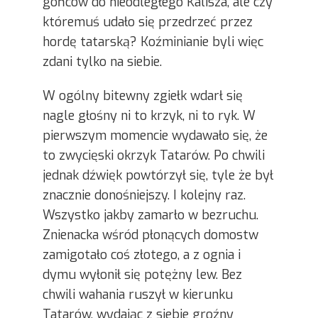
gońców do nieodległego Kalisza, ale czy
któremuś udało się przedrzeć przez
hordę tatarską? Koźminianie byli więc
zdani tylko na siebie.
W ogólny bitewny zgiełk wdarł się
nagle głośny ni to krzyk, ni to ryk. W
pierwszym momencie wydawało się, że
to zwycięski okrzyk Tatarów. Po chwili
jednak dźwięk powtórzył się, tyle że był
znacznie donośniejszy. I kolejny raz.
Wszystko jakby zamarło w bezruchu.
Znienacka wśród płonących domostw
zamigotało coś złotego, a z ognia i
dymu wyłonił się potężny lew. Bez
chwili wahania ruszył w kierunku
Tatarów, wydając z siebie groźny