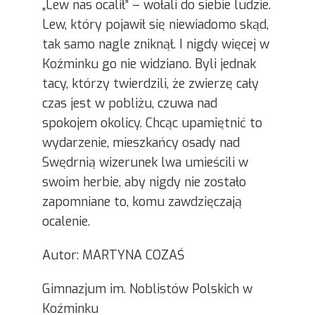
„Lew nas ocalił” – wołali do siebie ludzie.
Lew, który pojawił się niewiadomo skąd,
tak samo nagle zniknął. I nigdy więcej w
Koźminku go nie widziano. Byli jednak
tacy, którzy twierdzili, że zwierzę cały
czas jest w pobliżu, czuwa nad
spokojem okolicy. Chcąc upamiętnić to
wydarzenie, mieszkańcy osady nad
Swędrnią wizerunek lwa umieścili w
swoim herbie, aby nigdy nie zostało
zapomniane to, komu zawdzięczają
ocalenie.
Autor: MARTYNA COZAŚ
Gimnazjum im. Noblistów Polskich w
Koźminku