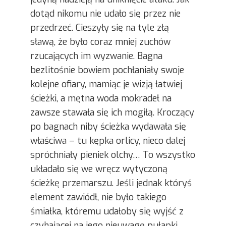
dotąd nikomu nie udało się przez nie
przedrzeć. Cieszyły się na tyle złą
sławą, że było coraz mniej zuchów
rzucających im wyzwanie. Bagna
bezlitośnie bowiem pochłaniały swoje
kolejne ofiary, mamiąc je wizją łatwiej
ścieżki, a mętna woda mokradeł na
zawsze stawała się ich mogiłą. Kroczący
po bagnach niby ścieżka wydawała się
właściwa – tu kępka orlicy, nieco dalej
spróchniały pieniek olchy… To wszystko
układało się we wręcz wytyczoną
ścieżkę przemarszu. Jeśli jednak któryś
element zawiódł, nie było takiego
śmiałka, któremu udałoby się wyjść z
czyhającej na jego nieuwagę pułapki.