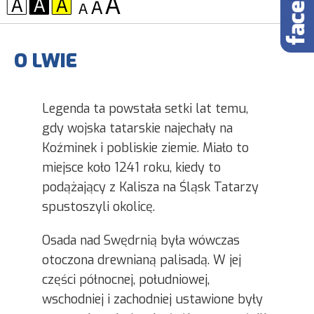
KONTRAST:
CZCIONKA:
O LWIE
Legenda ta powstała setki lat temu,
gdy wojska tatarskie najechały na
Koźminek i pobliskie ziemie. Miało to
miejsce koło 1241 roku, kiedy to
podążający z Kalisza na Śląsk Tatarzy
spustoszyli okolicę.
Osada nad Swędrnią była wówczas
otoczona drewnianą palisadą. W jej
części północnej, południowej,
wschodniej i zachodniej ustawione były