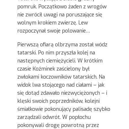
pomruk. Początkowo żaden z wrogów
nie zwrócił uwagi na poruszające się
wolnym krokiem zwierzę. Lew
rozpoczynał swoje polowanie…
Pierwszą ofiarą olbrzyma został wódz
tatarski. Po nim przyszła kolej na
następnych ciemiężycieli. W krótkim
czasie Koźminek zaścielony był
zwłokami koczowników tatarskich. Na
widok lwa stojącego nad ciałami – jak
się dotąd zdawało niezwyciężonych – i
klęski swoich poprzedników, kolejni
śmiałkowie pokonujący palisadę szybko
zarządzali odwrót. W popłochu
pokonywali drogę powrotną przez