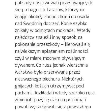
palisady obserwowali przesuwających
się po bagnach Tatarów, którzy nie
znając okolicy, konno chcieli do osady
nad Swędrnią dotrzeć. Konie szybko
znikały w odmętach mokradeł. Wtedy
najeźdźcy znaleźli inny sposób na
pokonanie przeszkody – kierowali się
największym splątaniem roślinności,
czyli w miarę mocnym pływającym
dywanem. Co rusz jednak wierzchnia
warstwa była przerywana przez
nieuważnego piechura. Niektórych,
gnijących kożuch utrzymywał pod
pachami. Rozkładali wtedy szeroko ręce,
zmieniali pozycję ciała na poziomą i
powoli wyczołgiwali się z powstałego