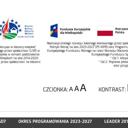
Realizacja strategii rozwoju lokalnego kierowanego przez s
tująca w obszary wiejskie”.
Polityki Rolnej na lata 2023-2027 (PS WPR) oraz Program
ego przez społeczność (LSR) w
Europejskiego Funduszu Rolnego na rzecz Rozwoju Obszaró
jskiej w ramach poddziałania
Europejskiego Funduszu Spo
 Wiejskich na lata 2014-2020.
* Cel 1: Akty
o przez społeczność na obszarz
* Cel 2: Poprawa jakoś
oraz przyp
CZCIONKA:
KONTRAST:
GD7
OKRES PROGRAMOWANIA 2023-2027
LEADER 20