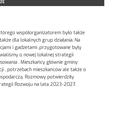
ZE
LSR NA LATA 2014-2020
POBRANIA
IOSKÓW
ORU WNIOSKÓW
tórego współorganizatorem było także
KONSULTACYJNE
akże dla lokalnych grup działania. Na
NE PROJEKTY GRANTOWE
cjami i gadżetami ,przygotowane były
aliśmy o nowej lokalnej strategii
nansowania . Mieszkańcy głównie gminy
cji , potrzebach mieszkańców ale także o
 gospodarczą. Rozmowy potwierdziły
rategii Rozwoju na lata 2023-2027.