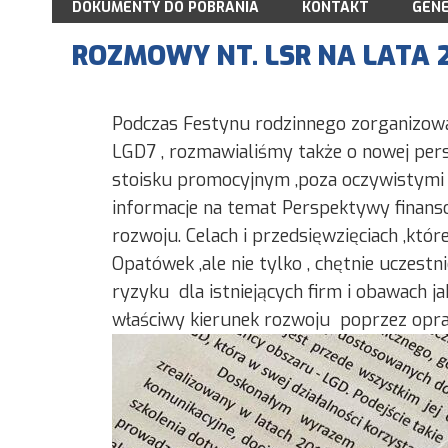
DOKUMENTY DO POBRANIA
LGD7
2009
KONTAKT
GENE
WŁADZE STOWARZYSZENIA
2010
STATUT STOWARZYSZENIA
ROZMOWY NT. LSR NA LATA 
LISTA CZŁONKÓW LGD7 AKTUALIZACJ
2011
DEKLARACJA CZŁONKOWSKA
REGULAMIN ZARZĄDU
2012
ANKIETA MONITORUJĄCA
REGULAMIN RADY
2013
ANKIETA EWALUACYJNA
Podczas Festynu rodzinnego zorganizow
RODO I PLIKI COOKIES
2014
DEKLARACJA NGO
LGD7 , rozmawialiśmy także o nowej persp
2015
LOGO DO POBRANIA
stoisku promocyjnym ,poza oczywistymi 
SPRAWOZDAWCZOŚĆ
KONKURSY I WARSZTATY
informacje na temat Perspektywy finanso
KSIĘGA WIZUALIZACJI
rozwoju. Celach i przedsięwzięciach ,któr
ARCHIWUM
Opatówek ,ale nie tylko , chętnie uczestn
ryzyku dla istniejących firm i obawach j
właściwy kierunek rozwoju poprzez oprac