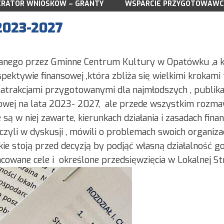
RATOR WNIOSKÓW – GRANTY
DOKUMENTY LSR NA LATA 2023-2027
WSPARCIE PRZYGOTOWAWC
DOKUMENTY 
WNIOSKI DO POBRANIA
WNIOSKI DO 
WSPARCIE PRZYGOTOWAWCZE
2023-2027
A 03.2025
NABORY
NABORY WN
DO POBRANIA
WYNIKI NABORU WNIOSKÓW
WYNIKI NAB
DORADZTWO
DORADZTWO
anego przez Gminne Centrum Kultury w Opatówku ,a k
SPOTKANIA KONSULTACYJNE
SPOTKANIA 
ektywie finansowej ,która zbliża się wielkimi krokami t
ZREALIZOWANE PROJEKTY GRANTOWE
ZREALIZOWA
atrakcjami przygotowanymi dla najmłodszych , publika
wej na lata 2023- 2027, ale przede wszystkim rozmawi
e są w niej zawarte, kierunkach działania i zasadach fi
iczyli w dyskusji , mówili o problemach swoich organiza
akie stoją przed decyzją by podjąć własną działalność
owane cele i określone przedsięwzięcia w Lokalnej St