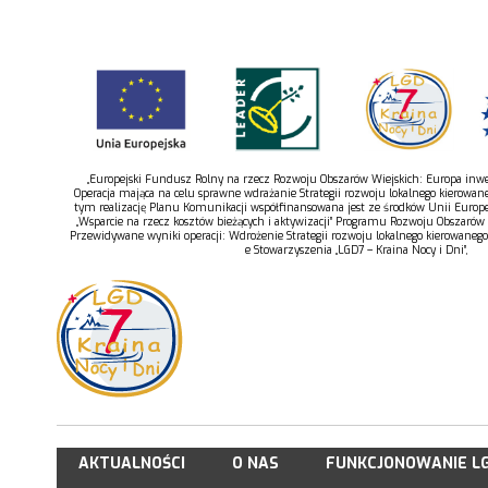
„Europejski Fundusz Rolny na rzecz Rozwoju Obszarów Wiejskich: Europa inwes
Operacja mająca na celu sprawne wdrażanie Strategii rozwoju lokalnego kierowan
tym realizację Planu Komunikacji współfinansowana jest ze środków Unii Europe
„Wsparcie na rzecz kosztów bieżących i aktywizacji” Programu Rozwoju Obszarów
Przewidywane wyniki operacji: Wdrożenie Strategii rozwoju lokalnego kierowaneg
e Stowarzyszenia „LGD7 – Kraina Nocy i Dni”,
AKTUALNOŚCI
O NAS
FUNKCJONOWANIE L