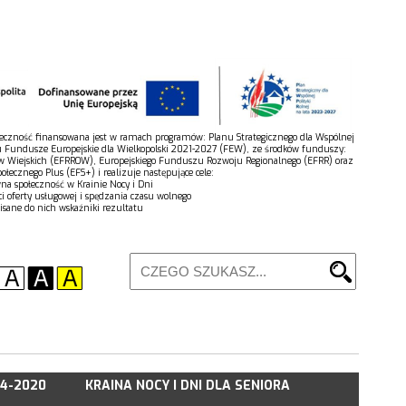
połeczność finansowana jest w ramach programów: Planu Strategicznego dla Wspólnej
u Fundusze Europejskie dla Wielkopolski 2021-2027 (FEW), ze środków funduszy:
w Wiejskich (EFRROW), Europejskiego Funduszu Rozwoju Regionalnego (EFRR) oraz
łecznego Plus (EFS+) i realizuje następujące cele:
wna społeczność w Krainie Nocy i Dni
ci oferty usługowej i spędzania czasu wolnego
isane do nich wskaźniki rezultatu
14-2020
KRAINA NOCY I DNI DLA SENIORA