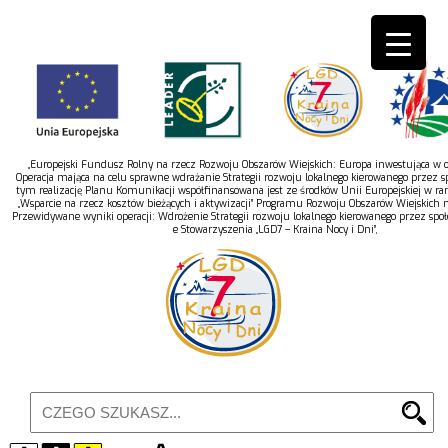
„Europejski Fundusz Rolny na rzecz Rozwoju Obszarów Wiejskich: Europa inwestująca w ob
Operacja mająca na celu sprawne wdrażanie Strategii rozwoju lokalnego kierowanego przez s
tym realizację Planu Komunikacji współfinansowana jest ze środków Unii Europejskiej w r
„Wsparcie na rzecz kosztów bieżących i aktywizacji” Programu Rozwoju Obszarów Wiejskich 
Przewidywane wyniki operacji: Wdrożenie Strategii rozwoju lokalnego kierowanego przez spo
e Stowarzyszenia „LGD7 – Kraina Nocy i Dni”,