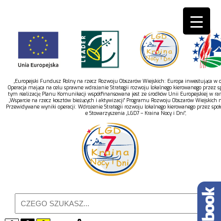
„Europejski Fundusz Rolny na rzecz Rozwoju Obszarów Wiejskich: Europa inwestująca w ob
Operacja mająca na celu sprawne wdrażanie Strategii rozwoju lokalnego kierowanego przez s
tym realizację Planu Komunikacji współfinansowana jest ze środków Unii Europejskiej w r
„Wsparcie na rzecz kosztów bieżących i aktywizacji” Programu Rozwoju Obszarów Wiejskich 
Przewidywane wyniki operacji: Wdrożenie Strategii rozwoju lokalnego kierowanego przez spo
e Stowarzyszenia „LGD7 – Kraina Nocy i Dni”,