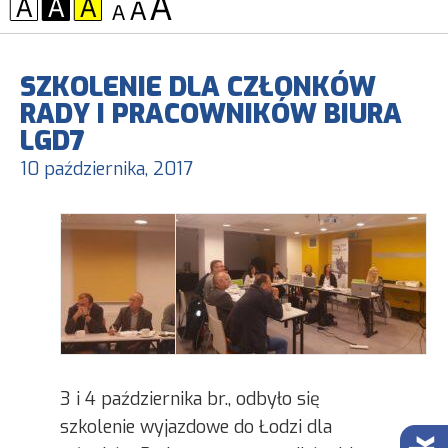
KONTRAST:
CZCIONKA:
SZKOLENIE DLA CZŁONKÓW
RADY I PRACOWNIKÓW BIURA
LGD7
10 października, 2017
3 i 4 października br., odbyło się
szkolenie wyjazdowe do Łodzi dla