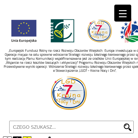
„Europejski Fundusz Rolny na rzecz Rozwoju Obszarów Wiejskich: Europa inwestująca w ob
Operacja mająca na celu sprawne wdrażanie Strategii rozwoju lokalnego kierowanego przez s
tym realizację Planu Komunikacji współfinansowana jest ze środków Unii Europejskiej w r
„Wsparcie na rzecz kosztów bieżących i aktywizacji” Programu Rozwoju Obszarów Wiejskich 
Przewidywane wyniki operacji: Wdrożenie Strategii rozwoju lokalnego kierowanego przez spo
e Stowarzyszenia „LGD7 – Kraina Nocy i Dni”,