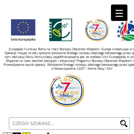
„Europejski Fundusz Rolny na rzecz Rozwoju Obszarów Wiejskich: Europa inwestująca w ob
Operacja mająca na celu sprawne wdrażanie Strategii rozwoju lokalnego kierowanego przez s
tym realizację Planu Komunikacji współfinansowana jest ze środków Unii Europejskiej w r
„Wsparcie na rzecz kosztów bieżących i aktywizacji” Programu Rozwoju Obszarów Wiejskich 
Przewidywane wyniki operacji: Wdrożenie Strategii rozwoju lokalnego kierowanego przez spo
e Stowarzyszenia „LGD7 – Kraina Nocy i Dni”,