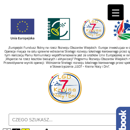
„Europejski Fundusz Rolny na rzecz Rozwoju Obszarów Wiejskich: Europa inwestująca w ob
Operacja mająca na celu sprawne wdrażanie Strategii rozwoju lokalnego kierowanego przez s
tym realizację Planu Komunikacji współfinansowana jest ze środków Unii Europejskiej w r
„Wsparcie na rzecz kosztów bieżących i aktywizacji” Programu Rozwoju Obszarów Wiejskich 
Przewidywane wyniki operacji: Wdrożenie Strategii rozwoju lokalnego kierowanego przez spo
e Stowarzyszenia „LGD7 – Kraina Nocy i Dni”,