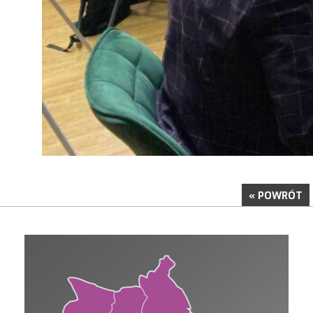
« POWRÓT