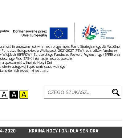
połeczność finansowana jest w ramach programów: Planu Strategicznego dla Wspólnej
u Fundusze Europejskie dla Wielkopolski 2021-2027 (FEW), ze środków funduszy:
w Wiejskich (EFRROW), Europejskiego Funduszu Rozwoju Regionalnego (EFRR) oraz
łecznego Plus (EFS+) i realizuje następujące cele:
wna społeczność w Krainie Nocy i Dni
ci oferty usługowej i spędzania czasu wolnego
isane do nich wskaźniki rezultatu
14-2020
KRAINA NOCY I DNI DLA SENIORA