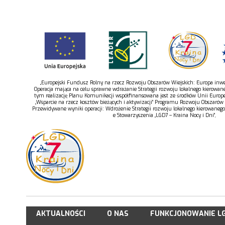
„Europejski Fundusz Rolny na rzecz Rozwoju Obszarów Wiejskich: Europa inwes
Operacja mająca na celu sprawne wdrażanie Strategii rozwoju lokalnego kierowan
tym realizację Planu Komunikacji współfinansowana jest ze środków Unii Europe
„Wsparcie na rzecz kosztów bieżących i aktywizacji” Programu Rozwoju Obszarów
Przewidywane wyniki operacji: Wdrożenie Strategii rozwoju lokalnego kierowaneg
e Stowarzyszenia „LGD7 – Kraina Nocy i Dni”,
AKTUALNOŚCI
O NAS
FUNKCJONOWANIE L