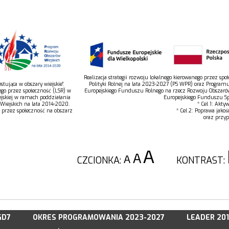
Realizacja strategii rozwoju lokalnego kierowanego przez s
tująca w obszary wiejskie”.
Polityki Rolnej na lata 2023-2027 (PS WPR) oraz Program
ego przez społeczność (LSR) w
Europejskiego Funduszu Rolnego na rzecz Rozwoju Obszaró
jskiej w ramach poddziałania
Europejskiego Funduszu Spo
 Wiejskich na lata 2014-2020.
* Cel 1: Akty
o przez społeczność na obszarz
* Cel 2: Poprawa jakoś
oraz przyp
CZCIONKA:
KONTRAST:
GD7
OKRES PROGRAMOWANIA 2023-2027
LEADER 20