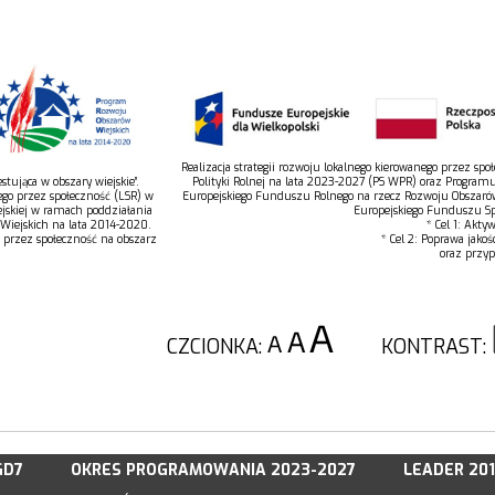
Realizacja strategii rozwoju lokalnego kierowanego przez s
tująca w obszary wiejskie”.
Polityki Rolnej na lata 2023-2027 (PS WPR) oraz Program
ego przez społeczność (LSR) w
Europejskiego Funduszu Rolnego na rzecz Rozwoju Obszaró
jskiej w ramach poddziałania
Europejskiego Funduszu Spo
 Wiejskich na lata 2014-2020.
* Cel 1: Akty
o przez społeczność na obszarz
* Cel 2: Poprawa jakoś
oraz przyp
CZCIONKA:
KONTRAST:
GD7
OKRES PROGRAMOWANIA 2023-2027
LEADER 20