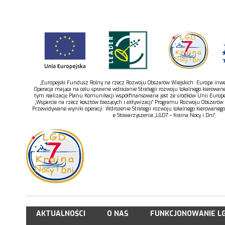
„Europejski Fundusz Rolny na rzecz Rozwoju Obszarów Wiejskich: Europa inwes
Operacja mająca na celu sprawne wdrażanie Strategii rozwoju lokalnego kierowan
tym realizację Planu Komunikacji współfinansowana jest ze środków Unii Europe
„Wsparcie na rzecz kosztów bieżących i aktywizacji” Programu Rozwoju Obszarów
Przewidywane wyniki operacji: Wdrożenie Strategii rozwoju lokalnego kierowaneg
e Stowarzyszenia „LGD7 – Kraina Nocy i Dni”,
AKTUALNOŚCI
O NAS
FUNKCJONOWANIE L