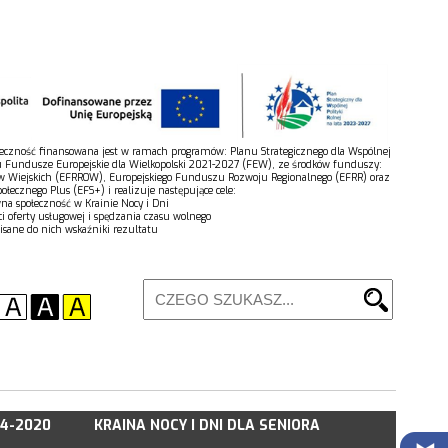
połeczność finansowana jest w ramach programów: Planu Strategicznego dla Wspólnej
u Fundusze Europejskie dla Wielkopolski 2021-2027 (FEW), ze środków funduszy:
w Wiejskich (EFRROW), Europejskiego Funduszu Rozwoju Regionalnego (EFRR) oraz
łecznego Plus (EFS+) i realizuje następujące cele:
wna społeczność w Krainie Nocy i Dni
ci oferty usługowej i spędzania czasu wolnego
isane do nich wskaźniki rezultatu
14-2020
KRAINA NOCY I DNI DLA SENIORA