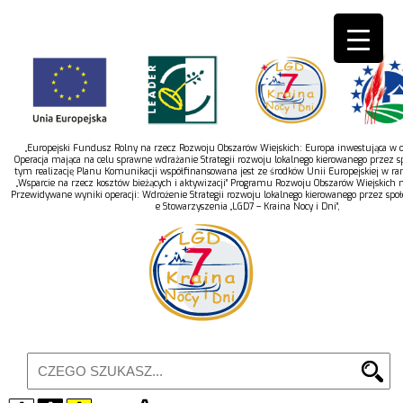
„Europejski Fundusz Rolny na rzecz Rozwoju Obszarów Wiejskich: Europa inwestująca w ob
Operacja mająca na celu sprawne wdrażanie Strategii rozwoju lokalnego kierowanego przez s
tym realizację Planu Komunikacji współfinansowana jest ze środków Unii Europejskiej w r
„Wsparcie na rzecz kosztów bieżących i aktywizacji” Programu Rozwoju Obszarów Wiejskich 
Przewidywane wyniki operacji: Wdrożenie Strategii rozwoju lokalnego kierowanego przez spo
e Stowarzyszenia „LGD7 – Kraina Nocy i Dni”,