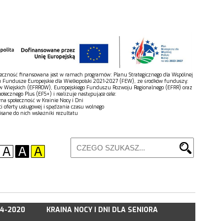
połeczność finansowana jest w ramach programów: Planu Strategicznego dla Wspólnej
u Fundusze Europejskie dla Wielkopolski 2021-2027 (FEW), ze środków funduszy:
w Wiejskich (EFRROW), Europejskiego Funduszu Rozwoju Regionalnego (EFRR) oraz
łecznego Plus (EFS+) i realizuje następujące cele:
wna społeczność w Krainie Nocy i Dni
ci oferty usługowej i spędzania czasu wolnego
isane do nich wskaźniki rezultatu
14-2020
KRAINA NOCY I DNI DLA SENIORA