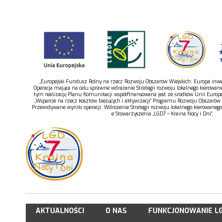
„Europejski Fundusz Rolny na rzecz Rozwoju Obszarów Wiejskich: Europa inwes
Operacja mająca na celu sprawne wdrażanie Strategii rozwoju lokalnego kierowan
tym realizację Planu Komunikacji współfinansowana jest ze środków Unii Europe
„Wsparcie na rzecz kosztów bieżących i aktywizacji” Programu Rozwoju Obszarów
Przewidywane wyniki operacji: Wdrożenie Strategii rozwoju lokalnego kierowaneg
e Stowarzyszenia „LGD7 – Kraina Nocy i Dni”,
AKTUALNOŚCI
O NAS
FUNKCJONOWANIE L