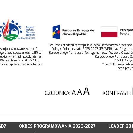
Realizacja strategii rozwoju lokalnego kierowanego przez s
tująca w obszary wiejskie”.
Polityki Rolnej na lata 2023-2027 (PS WPR) oraz Program
ego przez społeczność (LSR) w
Europejskiego Funduszu Rolnego na rzecz Rozwoju Obszaró
jskiej w ramach poddziałania
Europejskiego Funduszu Spo
 Wiejskich na lata 2014-2020.
* Cel 1: Akty
o przez społeczność na obszarz
* Cel 2: Poprawa jakoś
oraz przyp
CZCIONKA:
KONTRAST:
GD7
OKRES PROGRAMOWANIA 2023-2027
LEADER 20