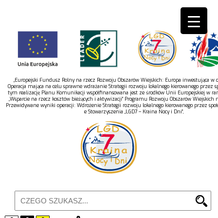
„Europejski Fundusz Rolny na rzecz Rozwoju Obszarów Wiejskich: Europa inwestująca w ob
Operacja mająca na celu sprawne wdrażanie Strategii rozwoju lokalnego kierowanego przez s
tym realizację Planu Komunikacji współfinansowana jest ze środków Unii Europejskiej w r
„Wsparcie na rzecz kosztów bieżących i aktywizacji” Programu Rozwoju Obszarów Wiejskich 
Przewidywane wyniki operacji: Wdrożenie Strategii rozwoju lokalnego kierowanego przez spo
e Stowarzyszenia „LGD7 – Kraina Nocy i Dni”,