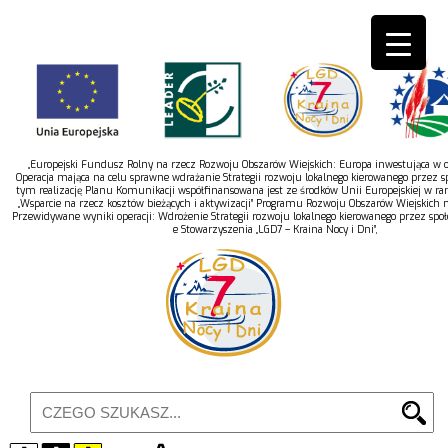
„Europejski Fundusz Rolny na rzecz Rozwoju Obszarów Wiejskich: Europa inwestująca w ob
Operacja mająca na celu sprawne wdrażanie Strategii rozwoju lokalnego kierowanego przez s
tym realizację Planu Komunikacji współfinansowana jest ze środków Unii Europejskiej w r
„Wsparcie na rzecz kosztów bieżących i aktywizacji” Programu Rozwoju Obszarów Wiejskich 
Przewidywane wyniki operacji: Wdrożenie Strategii rozwoju lokalnego kierowanego przez spo
e Stowarzyszenia „LGD7 – Kraina Nocy i Dni”,