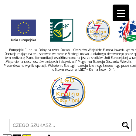
„Europejski Fundusz Rolny na rzecz Rozwoju Obszarów Wiejskich: Europa inwestująca w ob
Operacja mająca na celu sprawne wdrażanie Strategii rozwoju lokalnego kierowanego przez s
tym realizację Planu Komunikacji współfinansowana jest ze środków Unii Europejskiej w r
„Wsparcie na rzecz kosztów bieżących i aktywizacji” Programu Rozwoju Obszarów Wiejskich 
Przewidywane wyniki operacji: Wdrożenie Strategii rozwoju lokalnego kierowanego przez spo
e Stowarzyszenia „LGD7 – Kraina Nocy i Dni”,