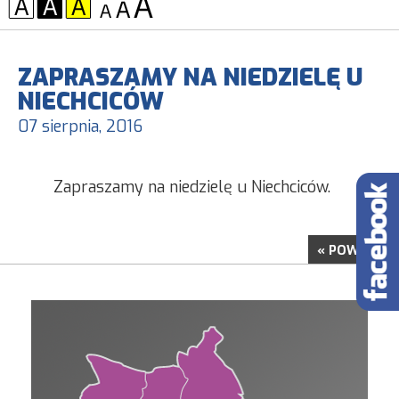
KONTRAST:
CZCIONKA:
ZAPRASZAMY NA NIEDZIELĘ U
NIECHCICÓW
07 sierpnia, 2016
Zapraszamy na niedzielę u Niechciców.
« POWRÓT