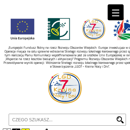
„Europejski Fundusz Rolny na rzecz Rozwoju Obszarów Wiejskich: Europa inwestująca w ob
Operacja mająca na celu sprawne wdrażanie Strategii rozwoju lokalnego kierowanego przez s
tym realizację Planu Komunikacji współfinansowana jest ze środków Unii Europejskiej w r
„Wsparcie na rzecz kosztów bieżących i aktywizacji” Programu Rozwoju Obszarów Wiejskich 
Przewidywane wyniki operacji: Wdrożenie Strategii rozwoju lokalnego kierowanego przez spo
e Stowarzyszenia „LGD7 – Kraina Nocy i Dni”,