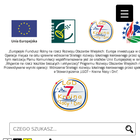
„Europejski Fundusz Rolny na rzecz Rozwoju Obszarów Wiejskich: Europa inwestująca w ob
Operacja mająca na celu sprawne wdrażanie Strategii rozwoju lokalnego kierowanego przez s
tym realizację Planu Komunikacji współfinansowana jest ze środków Unii Europejskiej w r
„Wsparcie na rzecz kosztów bieżących i aktywizacji” Programu Rozwoju Obszarów Wiejskich 
Przewidywane wyniki operacji: Wdrożenie Strategii rozwoju lokalnego kierowanego przez spo
e Stowarzyszenia „LGD7 – Kraina Nocy i Dni”,