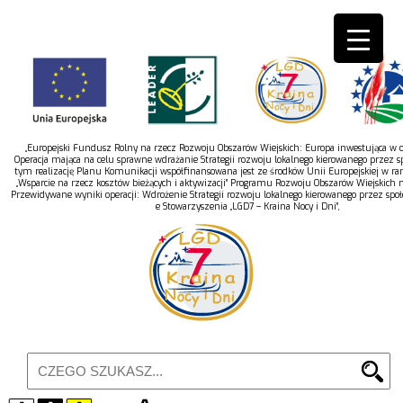
„Europejski Fundusz Rolny na rzecz Rozwoju Obszarów Wiejskich: Europa inwestująca w ob
Operacja mająca na celu sprawne wdrażanie Strategii rozwoju lokalnego kierowanego przez s
tym realizację Planu Komunikacji współfinansowana jest ze środków Unii Europejskiej w r
„Wsparcie na rzecz kosztów bieżących i aktywizacji” Programu Rozwoju Obszarów Wiejskich 
Przewidywane wyniki operacji: Wdrożenie Strategii rozwoju lokalnego kierowanego przez spo
e Stowarzyszenia „LGD7 – Kraina Nocy i Dni”,